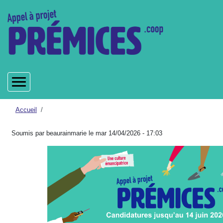
Aller
au
contenu
principal
Fil
Accueil
d'Ariane
Soumis par
beaurainmarie
le
mar 14/04/2026 - 17:03