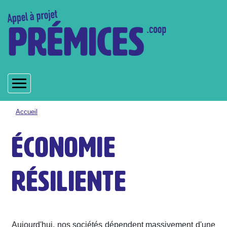
Aller
au
contenu
principal
Fil
Accueil
d'Ariane
Économie
résiliente
Aujourd'hui, nos sociétés dépendent massivement d'une