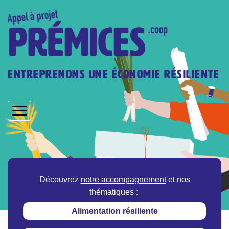
Aller
au
contenu
principal
Entreprenons une économie résiliente
Découvrez
notre accompagnement
et nos
thématiques :
Alimentation résiliente